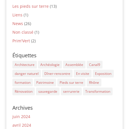
Les pieds sur terre
(13)
Liens
(1)
News
(26)
Non classé
(1)
Prim'Vert
(2)
Étiquettes
Architecture
Archéologie
Assemblée
Canal9
danger naturel
Dîner-rencontre
En visite
Exposition
formation
Patrimoine
Pieds sur terre
Rhône
Rénovation
sauvegarde
serrurerie
Transformation
Archives
juin 2024
avril 2024