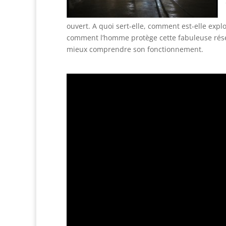
ouvert. A quoi sert-elle, comment est-elle explo
comment l’homme protège cette fabuleuse rése
mieux comprendre son fonctionnement.