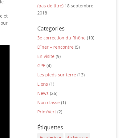
le,
(pas de titre)
18 septembre
2018
e et
pour
Categories
3e correction du Rhône
(10)
Dîner – rencontre
(5)
En visite
(9)
GPE
(4)
Les pieds sur terre
(13)
Liens
(1)
News
(26)
Non classé
(1)
Prim'Vert
(2)
Étiquettes
Architecture
Archéologie