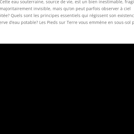
Cette eau souterraine, source de vie, est un bien inestimable, fragi
majoritairement invisible, mais qu’on peut parfois observer à ciel
itée? Quels sont les principes essentiels qui régissent son existenc
rve d’eau potable? Les Pieds sur Terre vous emmène en sous-sol 